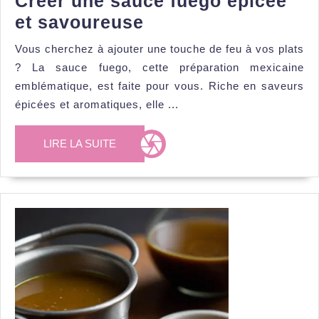
Créer une sauce fuego épicée
Créer
et savoureuse
une
Vous cherchez à ajouter une touche de feu à vos plats
sauce
? La sauce fuego, cette préparation mexicaine
fuego
emblématique, est faite pour vous. Riche en saveurs
épicée
épicées et aromatiques, elle ...
et
LIRE
LIRE LA SUITE
savoureuse
LA
SUITE