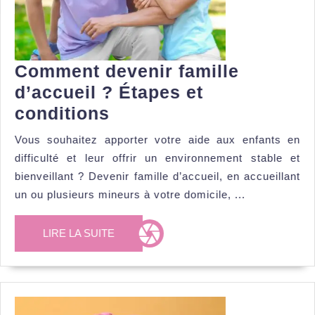
Comment devenir famille
d’accueil ? Étapes et
Comment
conditions
devenir
Vous souhaitez apporter votre aide aux enfants en
famille
difficulté et leur offrir un environnement stable et
d’accueil
bienveillant ? Devenir famille d’accueil, en accueillant
?
un ou plusieurs mineurs à votre domicile, ...
Étapes
LIRE
LIRE LA SUITE
et
LA
conditions
SUITE