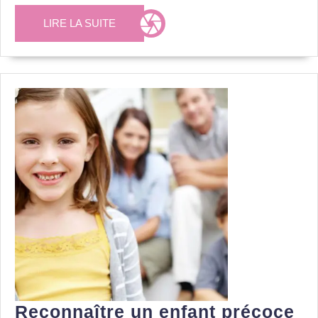
spéci
LIRE
LIRE LA SUITE
basq
LA
SUITE
Reconnaître un enfant précoce