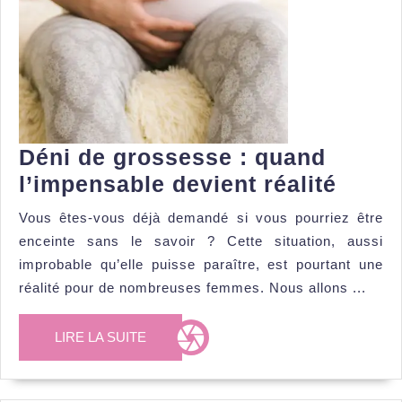
Déni de grossesse : quand
Déni
l’impensable devient réalité
de
Vous êtes-vous déjà demandé si vous pourriez être
gross
enceinte sans le savoir ? Cette situation, aussi
:
improbable qu’elle puisse paraître, est pourtant une
quan
réalité pour de nombreuses femmes. Nous allons ...
l’imp
LIRE
LIRE LA SUITE
devie
LA
réalit
SUITE