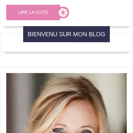
?
LIRE
LIRE LA SUITE
Nos
LA
astuces
SUITE
BIENVENU SUR MON BLOG