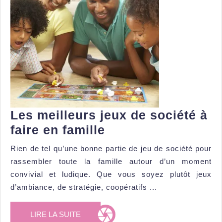
Les meilleurs jeux de société à
Les
faire en famille
meilleurs
Rien de tel qu’une bonne partie de jeu de société pour
jeux
rassembler toute la famille autour d’un moment
de
convivial et ludique. Que vous soyez plutôt jeux
société
d’ambiance, de stratégie, coopératifs ...
à
LIRE
LIRE LA SUITE
faire