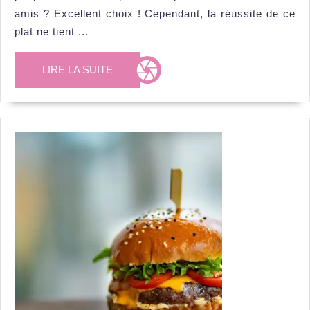
sublimer
amis ? Excellent choix ! Cependant, la réussite de ce
vos
plat ne tient ...
paupiettes
LIRE
LIRE LA SUITE
de
LA
veau
SUITE
?