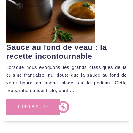
Sauce au fond de veau : la
Sauce
recette incontournable
au
Lorsque nous évoquons les grands classiques de la
fond
cuisine française, nul doute que la sauce au fond de
de
veau figure en bonne place sur le podium. Cette
veau
préparation ancestrale, dont ...
:
LIRE
LIRE LA SUITE
la
LA
recette
SUITE
incontourn