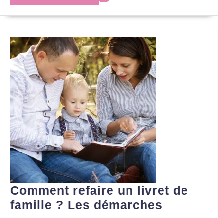
LA
en
SUITE
famille
Comment refaire un livret de
Commen
famille ? Les démarches