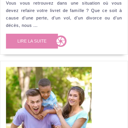
refaire
Vous vous retrouvez dans une situation où vous
un
devez refaire votre livret de famille ? Que ce soit à
livret
cause d’une perte, d’un vol, d’un divorce ou d’un
de
décès, nous ...
famille
LIRE
LIRE LA SUITE
?
LA
Les
SUITE
démarch