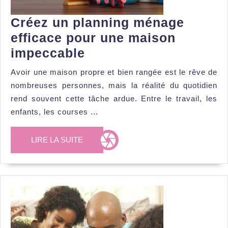
Créez un planning ménage
efficace pour une maison
Créez
impeccable
un
Avoir une maison propre et bien rangée est le rêve de
planning
nombreuses personnes, mais la réalité du quotidien
ménage
rend souvent cette tâche ardue. Entre le travail, les
efficace
enfants, les courses ...
pour
LIRE
LIRE LA SUITE
une
LA
maison
SUITE
impeccable