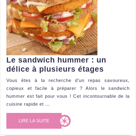
Le sandwich hummer : un
Le
délice à plusieurs étages
sandwic
Vous êtes à la recherche d’un repas savoureux,
hummer
copieux et facile à préparer ? Alors le sandwich
:
hummer est fait pour vous ! Cet incontournable de la
un
cuisine rapide et ...
délice
LIRE
LIRE LA SUITE
à
LA
plusieur
SUITE