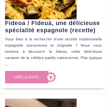
Fideoa / Fideuà, une délicieuse
Fid
spécialité espagnole (recette)
/
Vous êtes à la recherche d’une recette traditionnelle
Fid
espagnole savoureuse et originale ? Nous vous
une
invitons à découvrir la fideoa, cette délicieuse
dél
variante de la célèbre paella valencienne. Plat typique
...
spé
esp
LIRE
LIRE LA SUITE
(rec
LA
SUITE