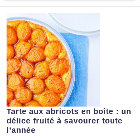
étages
Tarte aux abricots en boîte : un
délice fruité à savourer toute
Tarte
l’année
aux