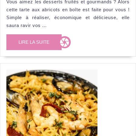
Vous aimez les desserts fruités et gourmands ? Alors
abricots
cette tarte aux abricots en boîte est faite pour vous !
en
Simple à réaliser, économique et délicieuse, elle
boîte
saura ravir vos ...
:
LIRE
LIRE LA SUITE
un
LA
délice
SUITE
fruité
à
savourer
toute
l’année