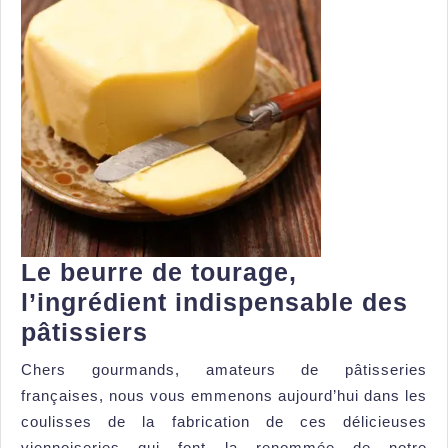
Le beurre de tourage,
l’ingrédient indispensable des
Le
pâtissiers
beurre
Chers gourmands, amateurs de pâtisseries
de
françaises, nous vous emmenons aujourd’hui dans les
tourage,
coulisses de la fabrication de ces délicieuses
viennoiseries qui font la renommée de notre