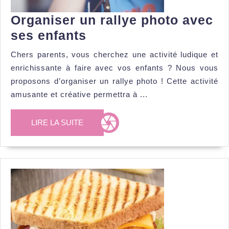
Organiser un rallye photo avec
Organiser
ses enfants
un
Chers parents, vous cherchez une activité ludique et
rallye
enrichissante à faire avec vos enfants ? Nous vous
photo
proposons d’organiser un rallye photo ! Cette activité
avec
amusante et créative permettra à ...
ses
LIRE
LIRE LA SUITE
enfants
LA
SUITE