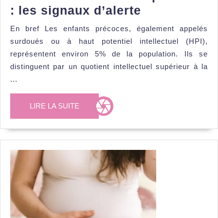
Reconnaître
: les signaux d’alerte
un
En bref Les enfants précoces, également appelés
enfant
surdoués ou à haut potentiel intellectuel (HPI),
précoce
représentent environ 5% de la population. Ils se
:
distinguent par un quotient intellectuel supérieur à la
...
les
signaux
LIRE
LIRE LA SUITE
d’alerte
LA
SUITE