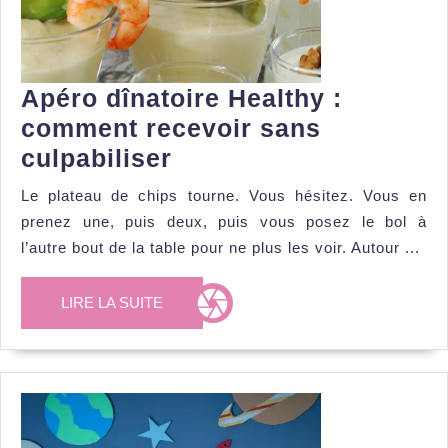
Apéro dînatoire Healthy :
comment recevoir sans
Apéro
culpabiliser
dînatoire
Le plateau de chips tourne. Vous hésitez. Vous en
Healthy
prenez une, puis deux, puis vous posez le bol à
:
l’autre bout de la table pour ne plus les voir. Autour ...
comment
LIRE
recevoir
LIRE LA SUITE
LA
sans
SUITE
culpabiliser