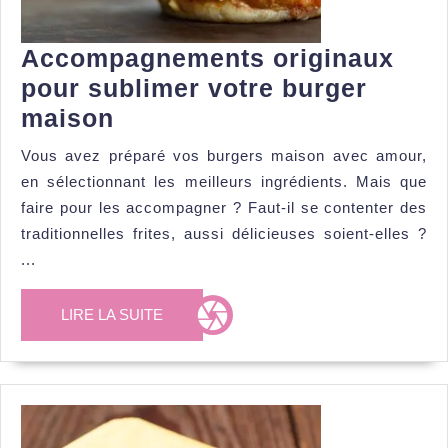
Accompagnements originaux
pour sublimer votre burger
Accompagnements
maison
originaux
Vous avez préparé vos burgers maison avec amour,
pour
en sélectionnant les meilleurs ingrédients. Mais que
sublimer
faire pour les accompagner ? Faut-il se contenter des
votre
traditionnelles frites, aussi délicieuses soient-elles ?
...
burger
maison
LIRE
LIRE LA SUITE
LA
SUITE