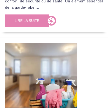
taille
confort, de sécurité ou de santé. Un élément essentiel
du
de la garde-robe ...
bonnet
LIRE
LIRE LA SUITE
de
LA
bébé
SUITE