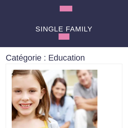
Skip
to
Open
content
Button
SINGLE FAMILY
Catégorie :
Education