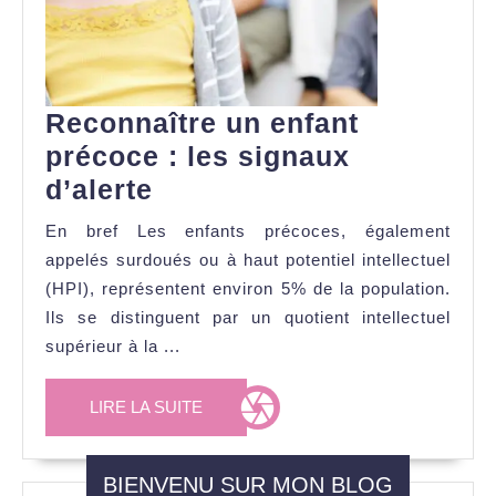
Reconnaître un enfant
précoce : les signaux
Reconnaître
d’alerte
un
En bref Les enfants précoces, également
enfant
appelés surdoués ou à haut potentiel intellectuel
précoce
(HPI), représentent environ 5% de la population.
:
Ils se distinguent par un quotient intellectuel
supérieur à la ...
les
signaux
LIRE
LIRE LA SUITE
d’alerte
LA
SUITE
BIENVENU SUR MON BLOG