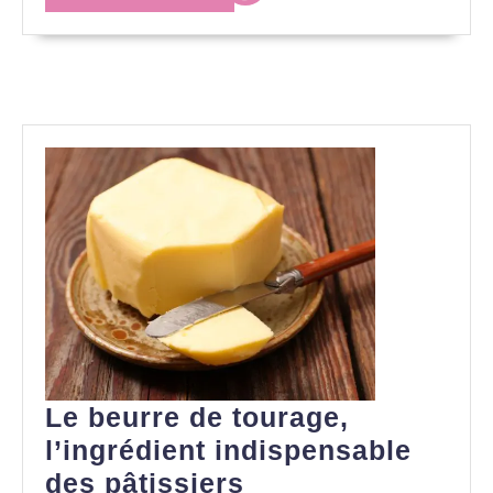
MORE
Le beurre de tourage,
l’ingrédient indispensable
Le
des pâtissiers