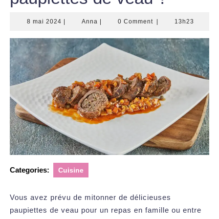
8
Anna
8 mai 2024
|
Anna
|
0 Comment
|
13h23
mai
2024
Categories:
Cuisine
Vous avez prévu de mitonner de délicieuses
paupiettes de veau pour un repas en famille ou entre