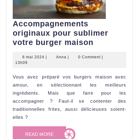
Accompagnements
originaux pour sublimer
Accompagn
votre burger maison
originaux
8
Anna
8 mai 2024
|
Anna
|
0 Comment
|
pour
mai
13h09
sublimer
2024
Vous avez préparé vos burgers maison avec
votre
amour, en sélectionnant les meilleurs
burger
ingrédients. Mais que faire pour les
maison
accompagner ? Faut-il se contenter des
traditionnelles frites, aussi délicieuses soient-
elles ?
READ
READ MORE