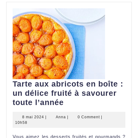
Tarte aux abricots en boîte :
un délice fruité à savourer
Tarte
toute l’année
aux
8
Anna
8 mai 2024
|
Anna
|
0 Comment
|
abricots
mai
10h58
en
2024
Vous aimez les desserts fruités et gourmands ?