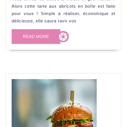
boîte
Alors cette tarte aux abricots en boîte est faite
:
pour vous ! Simple à réaliser, économique et
un
délicieuse, elle saura ravir vos
délice
fruité
READ
READ MORE
à
MORE
savourer
toute
l’année