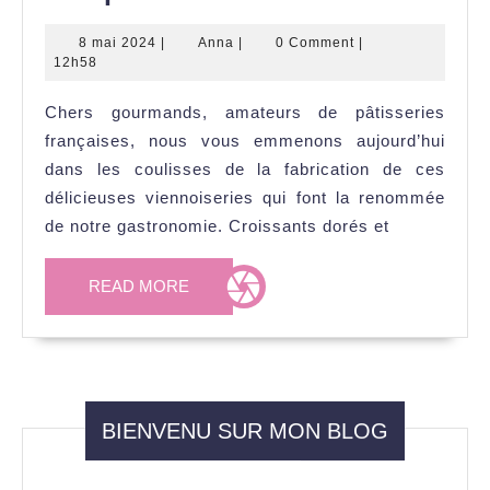
beurre
8
Anna
8 mai 2024
|
Anna
|
0 Comment
|
de
mai
12h58
tourage,
2024
Chers gourmands, amateurs de pâtisseries
l’ingrédient
françaises, nous vous emmenons aujourd’hui
indispensable
dans les coulisses de la fabrication de ces
des
délicieuses viennoiseries qui font la renommée
pâtissiers
de notre gastronomie. Croissants dorés et
READ
READ MORE
MORE
BIENVENU SUR MON BLOG