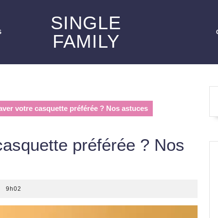
SINGLE
S
FAMILY
ver votre casquette préférée ? Nos astuces
casquette préférée ? Nos
9h02