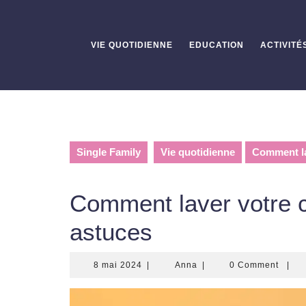
Skip
to
content
VIE QUOTIDIENNE
EDUCATION
ACTIVITÉ
Single Family
Vie quotidienne
Comment la
Comment laver votre 
astuces
8
Anna
8 mai 2024
|
Anna
|
0 Comment
|
mai
2024