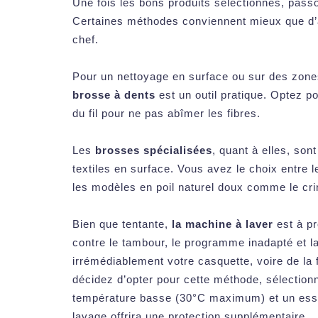
Une fois les bons produits sélectionnés, pass
Certaines méthodes conviennent mieux que d’au
chef.
Pour un nettoyage en surface ou sur des zones
brosse à dents
est un outil pratique. Optez p
du fil pour ne pas abîmer les fibres.
Les
brosses spécialisées
, quant à elles, sont
textiles en surface. Vous avez le choix entre le
les modèles en poil naturel doux comme le cri
Bien que tentante,
la machine à laver
est à pr
contre le tambour, le programme inadapté et l
irrémédiablement votre casquette, voire de la 
décidez d’opter pour cette méthode, sélectionn
température basse (30°C maximum) et un essora
lavage offrira une protection supplémentaire.